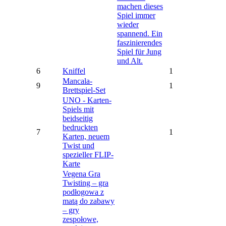
machen dieses
Spiel immer
wieder
spannend. Ein
faszinierendes
Spiel für Jung
und Alt.
6
Kniffel
1
Mancala-
9
1
Brettspiel-Set
UNO - Karten-
Spiels mit
beidseitig
bedruckten
7
1
Karten, neuem
Twist und
spezieller FLIP-
Karte
Vegena Gra
Twisting – gra
podłogowa z
matą do zabawy
– gry
zespołowe,