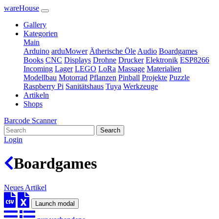
wareHouse
Gallery
Kategorien
Main
Arduino
arduMower
Ätherische Öle
Audio
Boardgames
Books
CNC
Displays
Drohne
Drucker
Elektronik
ESP8266
Incoming
Lager
LEGO
LoRa
Massage
Materialien
Modellbau
Motorrad
Pflanzen
Pinball
Projekte
Puzzle
Raspberry Pi
Sanitätshaus
Tuya
Werkzeuge
Artikeln
Shops
Barcode Scanner
Search
Login
Boardgames
Neues Artikel
Launch modal