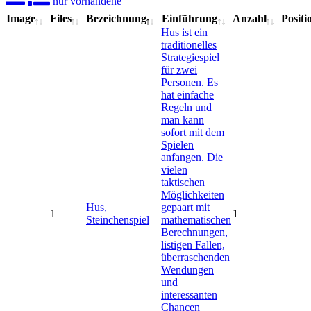
nur vorhandene
Image
Files
Bezeichnung
Einführung
Anzahl
Positi
Hus ist ein
traditionelles
Strategiespiel
für zwei
Personen. Es
hat einfache
Regeln und
man kann
sofort mit dem
Spielen
anfangen. Die
vielen
taktischen
Möglichkeiten
Hus,
gepaart mit
1
1
Steinchenspiel
mathematischen
Berechnungen,
listigen Fallen,
überraschenden
Wendungen
und
interessanten
Chancen