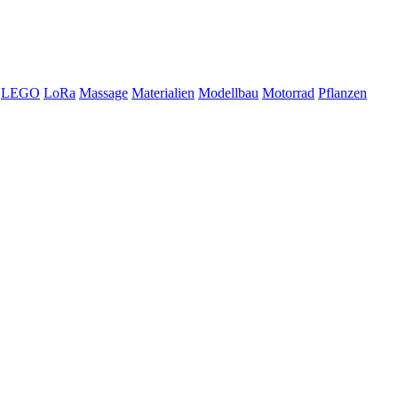
LEGO
LoRa
Massage
Materialien
Modellbau
Motorrad
Pflanzen