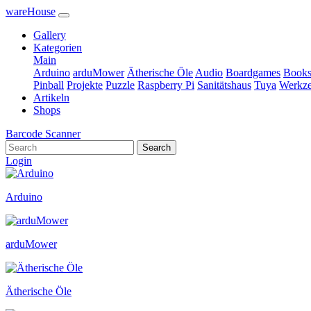
wareHouse
Gallery
Kategorien
Main
Arduino
arduMower
Ätherische Öle
Audio
Boardgames
Book
Pinball
Projekte
Puzzle
Raspberry Pi
Sanitätshaus
Tuya
Werkz
Artikeln
Shops
Barcode Scanner
Search
Login
Arduino
arduMower
Ätherische Öle