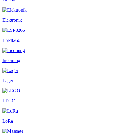
Elektronik
ESP8266
Incoming
Lager
LEGO
LoRa