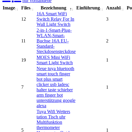
nur vorhandene
Image
Files
Bezeichnung
Einführung
Anzahl
Po
16A Smart WiFi
12
Switch Relay For In
3
Wall Light Switch
2-in-1-Smart-Plug-
WLAN-Smart-
11
Buchse 16A EU-
2
Standard-
Steckdosensteckdose
MOES Mini WiFi
19
1
Smart Light Switch
Neue tuya bluetooth
smart touch finger
bot plus smart
clicker usb ladesc
7
1
halter taste schieber
arm finger bot
unterstützung google
alexa
Tuya Wifi Wetters
tation Tisch uhr
Multifunktion
thermometer
5
1