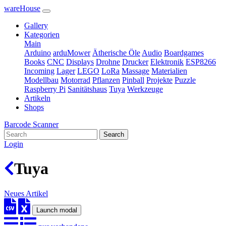
wareHouse
Gallery
Kategorien
Main
Arduino
arduMower
Ätherische Öle
Audio
Boardgames
Books
CNC
Displays
Drohne
Drucker
Elektronik
ESP8266
Incoming
Lager
LEGO
LoRa
Massage
Materialien
Modellbau
Motorrad
Pflanzen
Pinball
Projekte
Puzzle
Raspberry Pi
Sanitätshaus
Tuya
Werkzeuge
Artikeln
Shops
Barcode Scanner
Search
Login
Tuya
Neues Artikel
Launch modal