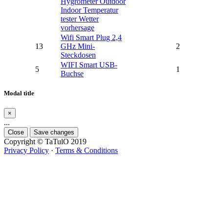
Hygrometer Outdoor
Indoor Temperatur
tester Wetter
vorhersage
Wifi Smart Plug 2,4
13
GHz Mini-
2
Steckdosen
WIFI Smart USB-
5
1
Buchse
Modal title
×
...
Close
Save changes
Copyright © TaTulO 2019
Privacy Policy
·
Terms & Conditions