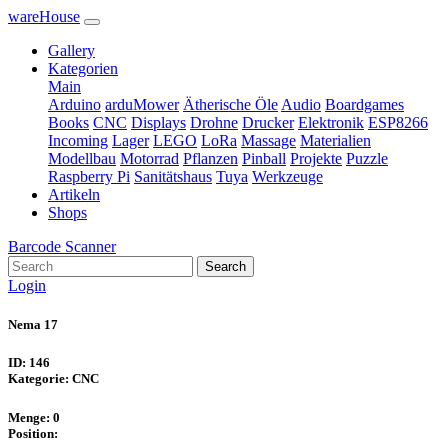
wareHouse
Gallery
Kategorien
Main
Arduino
arduMower
Ätherische Öle
Audio
Boardgames
Books
CNC
Displays
Drohne
Drucker
Elektronik
ESP8266
Incoming
Lager
LEGO
LoRa
Massage
Materialien
Modellbau
Motorrad
Pflanzen
Pinball
Projekte
Puzzle
Raspberry Pi
Sanitätshaus
Tuya
Werkzeuge
Artikeln
Shops
Barcode Scanner
Search
Login
Nema 17
ID: 146
Kategorie: CNC
Menge: 0
Position: