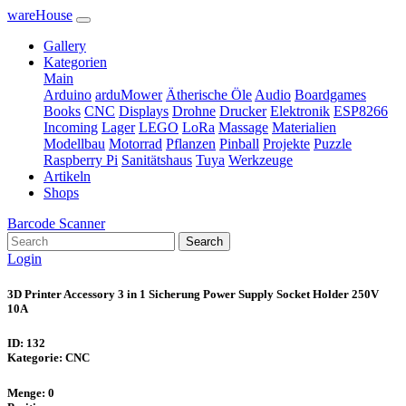
wareHouse
Gallery
Kategorien
Main
Arduino
arduMower
Ätherische Öle
Audio
Boardgames
Books
CNC
Displays
Drohne
Drucker
Elektronik
ESP8266
Incoming
Lager
LEGO
LoRa
Massage
Materialien
Modellbau
Motorrad
Pflanzen
Pinball
Projekte
Puzzle
Raspberry Pi
Sanitätshaus
Tuya
Werkzeuge
Artikeln
Shops
Barcode Scanner
Search
Login
3D Printer Accessory 3 in 1 Sicherung Power Supply Socket Holder 250V
10A
ID: 132
Kategorie: CNC
Menge: 0